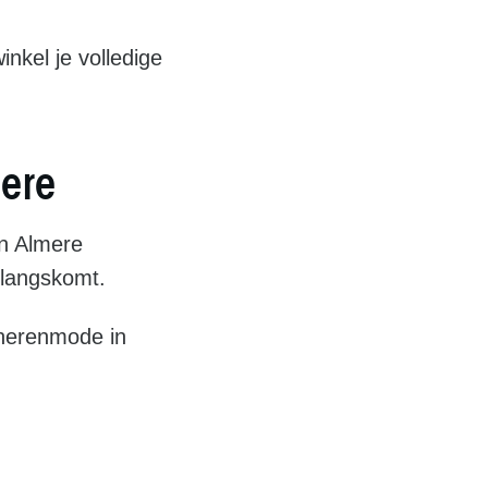
nkel je volledige
ere
in Almere
 langskomt.
 herenmode in