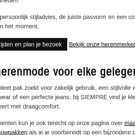
enheden.
persoonlijk stijladvies, de juiste pasvorm en een co
l en het moment.
tijden en plan je bezoek
Bekijk onze herenmerke
e herenmode voor elke gelege
eet pak zoekt voor zakelijk gebruik, een stijlvolle w
wear of een perfecte jeans: bij SIEMPRE vind je kle
neert met draagcomfort.
enten kun je ook terecht op onze pagina over
maa
ouwpakken
als je je voorbereidt op een bijzondere 