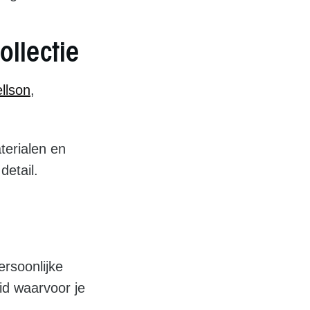
llectie
ellson
,
erialen en
detail.
rsoonlijke
eid waarvoor je