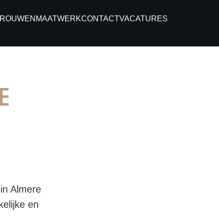
TROUWEN
MAATWERK
CONTACT
VACATURES
E
 in Almere
elijke en