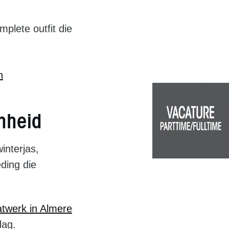
mplete outfit die
n
nheid
interjas,
ding die
twerk in Almere
dag.