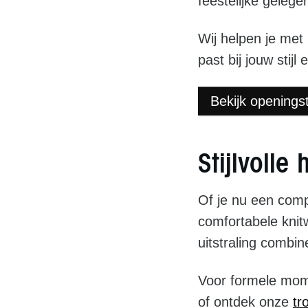
feestelijke geleg
Wij helpen je met 
past bij jouw stij
Bekijk openings
Stijlvoll
Of je nu een compl
comfortabele knit
uitstraling combi
Voor formele mom
of ontdek onze
tr