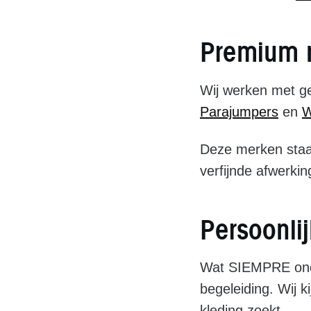
Premium m
Wij werken met 
Parajumpers
en
W
Deze merken staa
verfijnde afwerkin
Persoonli
Wat SIEMPRE onde
begeleiding. Wij k
kleding zoekt.