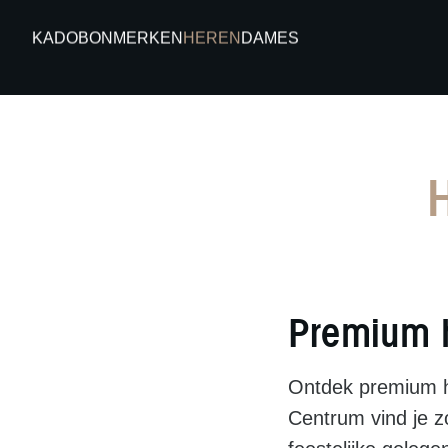
Skip
KADOBON
MERKEN
HEREN
DAMES
to
content
Premium h
Ontdek premium h
Centrum vind je z