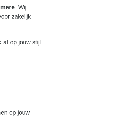
lmere
. Wij
voor zakelijk
f op jouw stijl
men op jouw