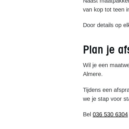
Naast maatpakken 
van kop tot teen i
Door details op e
Plan je a
Wil je een maatwe
Almere.
Tijdens een afspr
we je stap voor st
Bel
036 530 6304