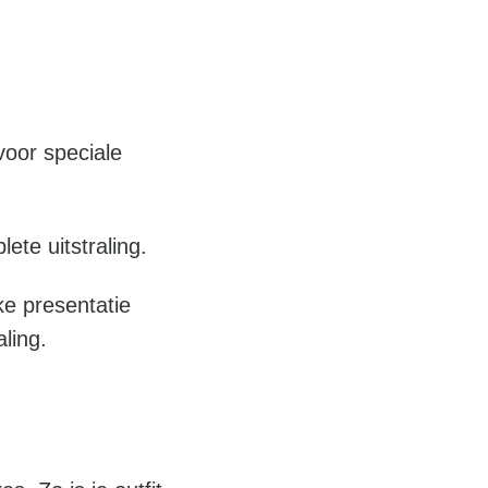
oor speciale
ete uitstraling.
ke presentatie
ling.