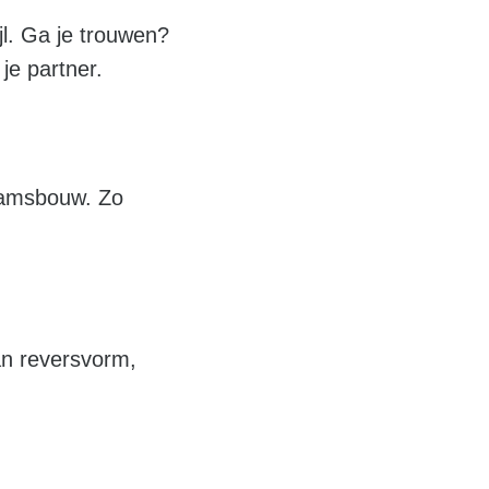
l. Ga je trouwen?
je partner.
haamsbouw. Zo
an reversvorm,