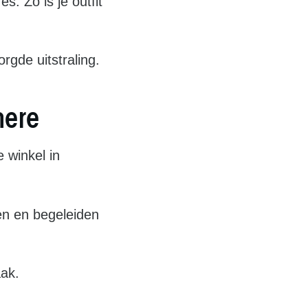
. Zo is je outfit
rgde uitstraling.
mere
 winkel in
en en begeleiden
aak.