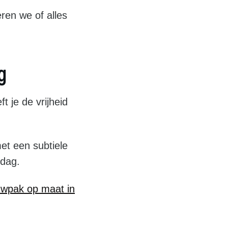
ren we of alles
g
t je de vrijheid
et een subtiele
 dag.
uwpak op maat in