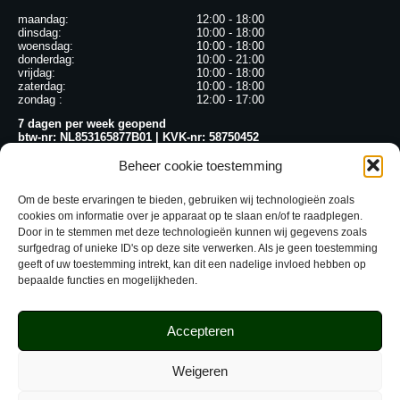
maandag:
12:00 - 18:00
dinsdag:
10:00 - 18:00
woensdag:
10:00 - 18:00
donderdag:
10:00 - 21:00
vrijdag:
10:00 - 18:00
zaterdag:
10:00 - 18:00
zondag :
12:00 - 17:00
7 dagen per week geopend
btw-nr: NL853165877B01 | KVK-nr: 58750452
CONTACT
Beheer cookie toestemming
WHATSAPP
Om de beste ervaringen te bieden, gebruiken wij technologieën zoals
Bereikbaar tijdens onze openingstijden
cookies om informatie over je apparaat op te slaan en/of te raadplegen.
Door in te stemmen met deze technologieën kunnen wij gegevens zoals
+31 6 39867015
surfgedrag of unieke ID's op deze site verwerken. Als je geen toestemming
geeft of uw toestemming intrekt, kan dit een nadelige invloed hebben op
EMAIL ONS
bepaalde functies en mogelijkheden.
info@siemprealmere.nl
Accepteren
INSTAGRAM | FACEBOOK
@siemprealmereofficial
Weigeren
@siemprealmereofficial